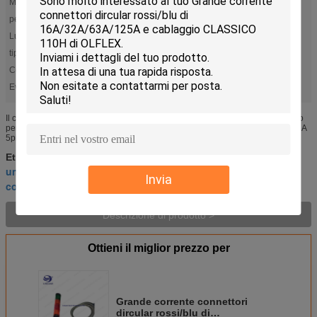
Materiale:
PA
perno:
3-5
Lunghezza:
richiesta del cliente
tipo di connectro:
Assemblea
Codice colore:
DIN47100
Evidenziare:
,
lapp liycy cable
electric vehicle connector
Il connettore di MENNEKES 32A 5pin E IGUS CABLANO il cablaggio del cavo
per il robot industriale Descrizione di prodotto Il connettore di MENNEKES 32A
5pin E IGUS CABLANO il cablaggio del cavo per il robot ...
cavo lappone di liycy
Etichette:
,
un connettore circolare di 19 perni
,
Invia
connettore del veicolo elettrico
Descrizione di prodotto >
Ottieni il miglior prezzo per
Grande corrente connettori
dircular rossi/blu di