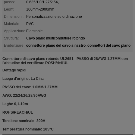
passo:
0.635/1.0/1.27/2.54,
Leght:
100mm-2000mm
Dimensioni:
Personalizzazione su ordinazione
Materiale:
PVC
Applicazione:
Electronic
Struttura:
Cavo piano multiconduttore rotondo
connettore piano del cavo a nastro
connettori del cavo piano
Evidenziare:
,
Connettore di cavo piano rotondo UL2651 - PASSO di 28AWG 1.27MM con
l'abitudine del certificato ROSH/dell'UL
Dettagli rapidi
Luogo d'origine: La Cina
PASSO del cavo: 1.0MM/1.27MM
AWG: 22/24/26/28/30AWG
Leght: 0,1-10m
ROHS/REACH/UL
Tensione nominale: 300V
Temperatura nominale: 105°C