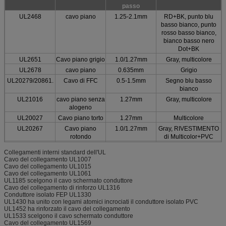
passo
Cavo piano di Lengthof IDC
0.5m, 1m o facoltativo
UL2468
cavo piano
1.25-2.1mm
RD+BK, punto blu
Cavo piano di Certificateof IDC
UL, ROHS
basso bianco, punto
rosso basso bianco,
Cavo piano di Detailof IDC di consegna
Entro 2 - 3 settimane
bianco basso nero
Dot+BK
UL2651
Cavo piano grigio
1.0/1.27mm
Gray, multicolore
UL2678
cavo piano
0.635mm
Grigio
UL20279/20861.
Cavo di FFC
0.5-1.5mm
Segno blu basso
bianco
UL21016
cavo piano senza
1.27mm
Gray, multicolore
alogeno
UL20027
Cavo piano torto
1.27mm
Multicolore
UL20267
Cavo piano
1.0/1.27mm
Gray, RIVESTIMENTO
rotondo
di Multicolor+PVC
Non standard
Cavo multiplo
BK
Collegamenti interni standard dell'UL
Cavo del collegamento UL1007
Cavo del collegamento UL1015
Cavo del collegamento UL1061
UL1185 scelgono il cavo schermato conduttore
Cavo del collegamento di rinforzo UL1316
Conduttore isolato FEP UL1330
UL1430 ha unito con legami atomici incrociati il conduttore isolato PVC
UL1452 ha rinforzato il cavo del collegamento
UL1533 scelgono il cavo schermato conduttore
Cavo del collegamento UL1569