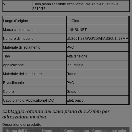
5
Cavo piano flessibile eccellente, 3M 3319/06, 3319/10,
3319/16,
Luogo d'origine
La Cina
Marca commerciale
LINKSUNET
Numero di modello
UL2651 28AWG/25P/PASSO: 1. 27MM
Materiale di isolamento
PVC
Tipo
Alta tensione
Applicazione
Industriale
Materiale del conduttore
Rame
Rivestimento
PVC
Colore
Grigio
Cavo piano di Applicationof IDC
Elettronico
Cavo piano di Conductorof IDC
Rame nudo
cablaggio
rotondo del cavo piano
di 1.27mm per
attrezzatura medica
OEM, OEM del cavo piano di IDC
Benvenuto
Descrizione di prodotto
PackagingDetail del cavo piano di IDC
Polisacco e cartone
Norma dell'UL
Nome
Comunemente
Comunemente colore