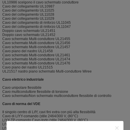
UL10986 scelgono il cavo schermato conduttore
Cavo del collegamento UL10987
Cavo del collegamento UL11025
Cavo del collegamento UL11028
Cavo del collegamento UL11029
Cavo del collegamento di rinforzo UL11045
Cavo del collegamento di rinforzo UL11047
Doppio cavo schermato UL21451
Doppio cavo schermato UL21452
Cavo schermato Multi-conduttore UL21455
Cavo schermato Multi-conduttore UL21456
Cavo schermato Multi-conduttore UL21457
Cavo piano del nastro UL21458
Cavo schermato Multi-conduttore UL21461
Cavo schermato Multi-conduttore UL21474
Cavo schermato Multi-conduttore UL21476
Cavo piano del nastro UL21515
UL21517 nastro piano schermato Multi-conduttore Wiree
Cavo elettrico industriale
Cavo unipolare flessibile
Cavo multiconduttore flessibile di torsione
Cavo schermato/Non schermato multiconduttore flessibile di controllo
Cavo di norma del VDE
Il singolo centro di LifY, cavi fini extra con più alta flessibilità
Cavo di LIYY-comando (stile 2464/300 V, (80°C)
LIYY-TP-comando Cavo-torto (stile 2464/300 V, (80°C)
LIYCY-protezione del cavo di comando (stile 2464/300 V, (80°C)
LIYCY-TP-proteggendo comando Cavo-torto (stile 2464/300 V, (80°C)