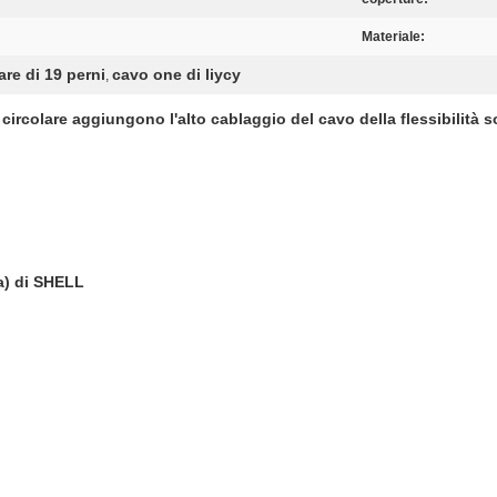
Materiale:
are di 19 perni
cavo one di liycy
,
ircolare aggiungono l'alto cablaggio del cavo della flessibilità s
a) di SHELL