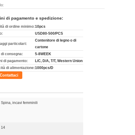
lo:
ini di pagamento e spedizione:
ità di ordine minimo:
10pcs
o:
USD80-500/PCS
Contenitore di legno o di
aggi particolari:
cartone
 di consegna:
5-8WEEK
ni di pagamento:
L/C, D/A, T/T, Western Union
ità di alimentazione:
1000pcs/D
Contattaci
Spina, incavi femminili
14