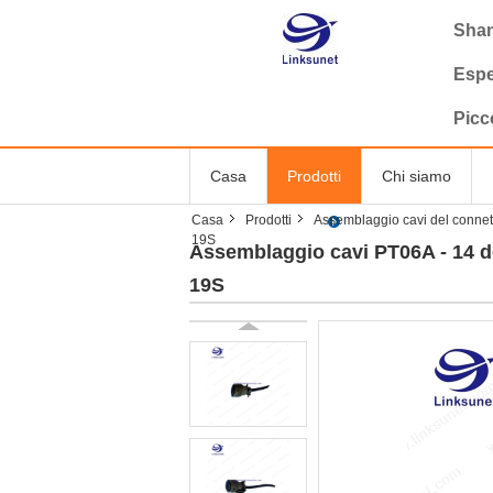
Shan
Espe
Picc
Casa
Prodotti
Chi siamo
Casa
Prodotti
Assemblaggio cavi del connett
19S
Assemblaggio cavi PT06A - 14 del
19S