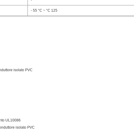
-
- 55 °C ~ °C 125
onduttore isolato PVC
ento UL10086
conduttore isolato PVC