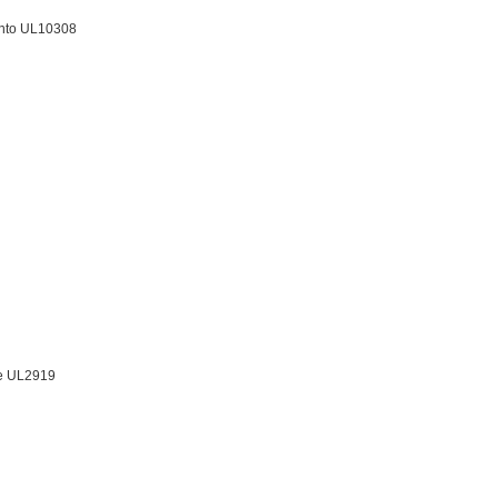
ento UL10308
ne UL2919