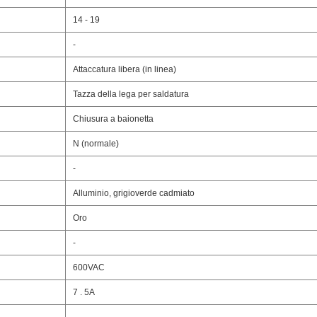
14 - 19
-
Attaccatura libera (in linea)
Tazza della lega per saldatura
Chiusura a baionetta
N (normale)
-
Alluminio, grigioverde cadmiato
Oro
-
600VAC
7 . 5A