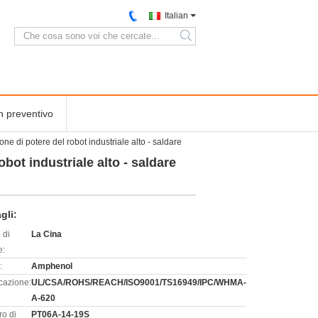
Italian
search
n preventivo
ne di potere del robot industriale alto - saldare
bot industriale alto - saldare
gli:
 di
La Cina
e:
:
Amphenol
icazione:
UL/CSA/ROHS/REACH/ISO9001/TS16949/IPC/WHMA-
A-620
o di
PT06A-14-19S