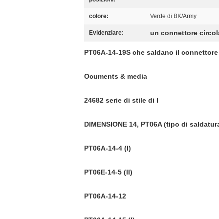
colore:
Verde di BK/Army
un connettore circol
Evidenziare:
PT06A-14-19S che saldano il connettore c
Ocuments & media
24682 serie di stile di I
DIMENSIONE 14, PT06A (tipo di saldatur
PT06A-14-4 (I)
PT06E-14-5 (II)
PT06A-14-12