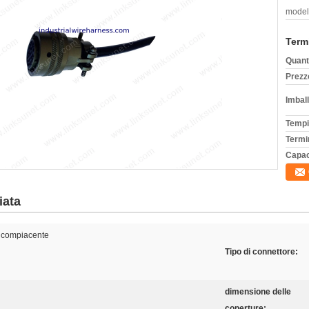
model
Term
Quant
Prezz
Imball
Tempi
Termi
Capac
iata
 compiacente
Tipo di connettore:
dimensione delle
coperture: