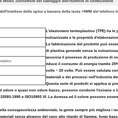
di Molex
connettore del cablaggio dell'iniettore di combustibile
,
dell'iniettore della spina a banana della testa +4MM del telefono 
L'elastomero termoplastico (TPE) ha le
vulcanizzata e le proprietà d'elaborazio
La fabbricazione del prodotto può essere
di plastica generale senza la vulcanizza
accorcia il processo di produzione di i
etallico
riduce il consumo di energia tramite 25%
volte ~ 20 volte. Può essere valutata co
materiali e dei processi nell'industria d
Questa serie di prodotti si applica ai pro
ed odore o quasi non odore basso, possono condurre l'oxirane o la
15593-1995 e ISO10993 VI. La durezza ed il colore possono esser
ella consapevolezza ambientale, la gente sempre più migliora i re
i materiali senza alogeno del cavo alto ritardo di fiamma, fumo bass