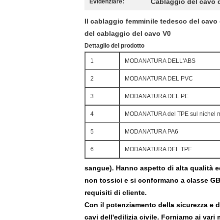
Cablaggio del cavo 
Evidenziare:
Il cablaggio femminile tedesco del cavo 
del cablaggio del cavo V0
Dettaglio del prodotto
1
MODANATURA DELL'ABS
2
MODANATURA DEL PVC
3
MODANATURA DEL PE
4
MODANATURA del TPE sul nichel m
5
MODANATURA PA6
6
MODANATURA DEL TPE
sangue). Hanno aspetto di alta qualità 
non tossici e si conformano a classe GB
requisiti di cliente.
Con il potenziamento della sicurezza e d
cavi dell'edilizia civile. Forniamo ai var