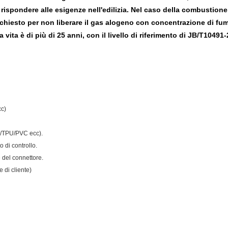
per rispondere alle esigenze nell'edilizia. Nel caso della combustione
ichiesto per non liberare il gas alogeno con concentrazione di fumo
 vita è di più di 25 anni, con il livello di riferimento di JB/T10491
c)
PE/TPU/PVC ecc).
 di controllo.
 del connettore.
 di cliente)