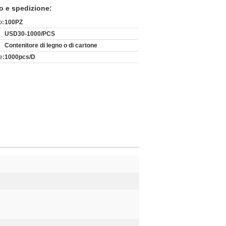
o e spedizione:
o:
100PZ
USD30-1000/PCS
Contenitore di legno o di cartone
e:
1000pcs/D