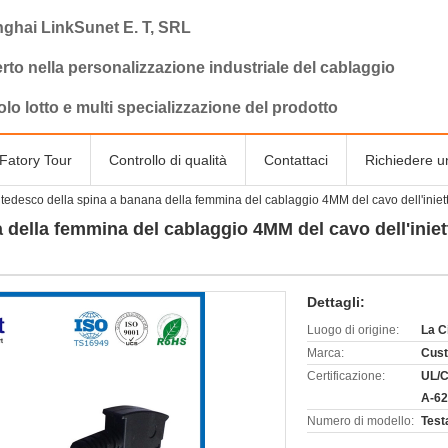
ghai LinkSunet E. T, SRL
rto nella personalizzazione industriale del cablaggio
olo lotto e multi specializzazione del prodotto
Fatory Tour
Controllo di qualità
Contattaci
Richiedere u
tedesco della spina a banana della femmina del cablaggio 4MM del cavo dell'inietto
della femmina del cablaggio 4MM del cavo dell'iniett
Dettagli:
Luogo di origine:
La C
Marca:
Cus
Certificazione:
UL/
A-6
Numero di modello:
Test