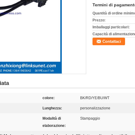
Termini di pagament
Quantità di ordine minim
Prezzo:
Imballaggi particolari:
Capacità di alimentazion
Contattaci
iata
colore:
BK/RD/YE/BU/WT
Lunghezza:
personalizzazione
Modalità di
Stampaggio
elaborazione: