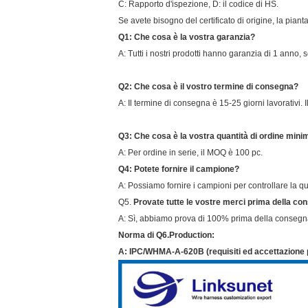
C: Rapporto d'ispezione, D: il codice di HS.
Se avete bisogno del certificato di origine, la pian
Q1: Che cosa è la vostra garanzia?
A: Tutti i nostri prodotti hanno garanzia di 1 anno,
Q2: Che cosa è il vostro termine di consegna?
A: Il termine di consegna è 15-25 giorni lavorativi. 
Q3: Che cosa è la vostra quantità di ordine mini
A: Per ordine in serie, il MOQ è 100 pc.
Q4: Potete fornire il campione?
A: Possiamo fornire i campioni per controllare la qu
Q5.
Provate tutte le vostre merci prima della c
A: Sì, abbiamo prova di 100% prima della consegn
Norma di
Q6.Production
:
A:
IPC/WHMA-A-620B (requisiti ed accettazione p