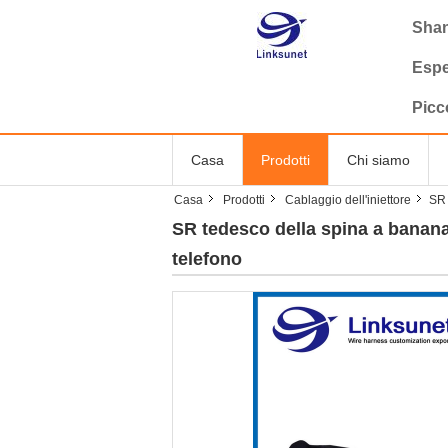
Shan
Espe
Picc
Casa
Prodotti
Chi siamo
Casa
Prodotti
Cablaggio dell'iniettore
SR 
SR tedesco della spina a banana 
telefono