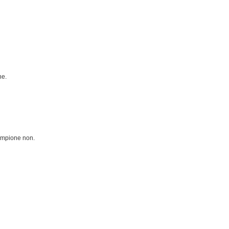
ne.
campione non.