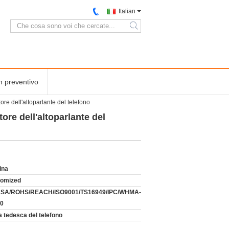
Italian
search
n preventivo
re dell'altoparlante del telefono
ore dell'altoparlante del
ina
tomized
CSA/ROHS/REACH/ISO9001/TS16949/IPC/WHMA-
20
a tedesca del telefono