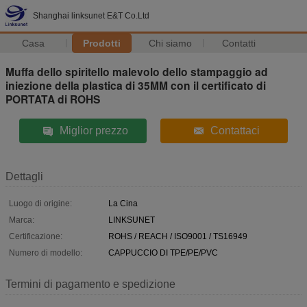
Shanghai linksunet E&T Co.Ltd
Casa
Prodotti
Chi siamo
Contatti
Muffa dello spiritello malevolo dello stampaggio ad
iniezione della plastica di 35MM con il certificato di
PORTATA di ROHS
Miglior prezzo
Contattaci
Dettagli
Luogo di origine:
La Cina
Marca:
LINKSUNET
Certificazione:
ROHS / REACH / ISO9001 / TS16949
Numero di modello:
CAPPUCCIO DI TPE/PE/PVC
Termini di pagamento e spedizione