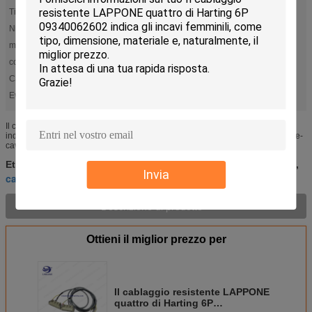
Tipo di connettore:
Spina, incavi femminili
Numero delle posizioni:
6
marca:
HARTING
colore:
Bk o Esercito verde
Cappuccio del connettore:
16B
Evidenziare:
,
connettori industriali harting
cavo di amp di tyco
Il cavo industriale quattro di Harting 6P 09340062602+LAPP del cablaggio
indica il cablaggio di piegatura CAVO LAPPONE 7G 1.5(1119907) filo del Fine-
cavo fatto dei fili di rame nudi LAPPONE P8/1 dell'isolamento ...
connettori industriali harting
cavo di amp di tyco
Etichette:
,
,
Invia
cablaggio resistente
Descrizione di prodotto >
Ottieni il miglior prezzo per
Il cablaggio resistente LAPPONE
quattro di Harting 6P