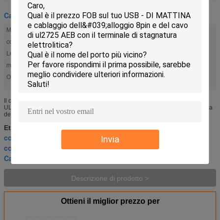
Cablaggio dell'iniettore
Materiale:
PVC
colore:
BK/RD/YE/BU/WT
Lunghezza:
10 m
muffa:
Su misura
OD:
6.5 mm
Il cablaggio del cavo dell'iniettore della spina di USB2.0-A ha personalizzato
UL94 - la saldatura a macchina interamente-Automati del cablaggio di plastica
del cavo V0 Lunghezza: Cliente Autenticazione: RoHS ...
Etichette:
connettore del cablaggio dell'iniettore di combustibile
Invia
,
connettore dei collegamenti dell'iniettore di combustibile
,
Cablaggio del cavo di Molex
Descrizione di prodotto >
Ottieni il miglior prezzo per