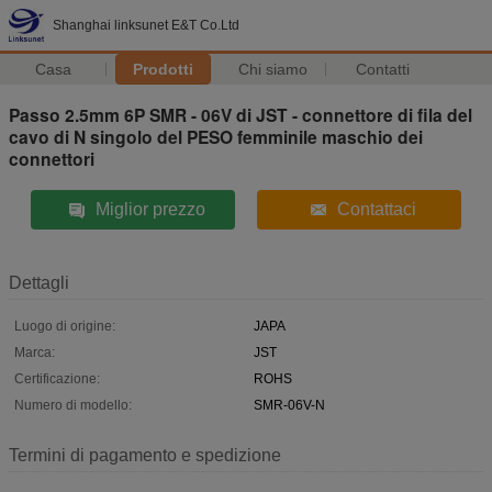
Shanghai linksunet E&T Co.Ltd
Casa
Prodotti
Chi siamo
Contatti
Passo 2.5mm 6P SMR - 06V di JST - connettore di fila del
cavo di N singolo del PESO femminile maschio dei
connettori
Miglior prezzo
Contattaci
Dettagli
Luogo di origine:
JAPA
Marca:
JST
Certificazione:
ROHS
Numero di modello:
SMR-06V-N
Termini di pagamento e spedizione