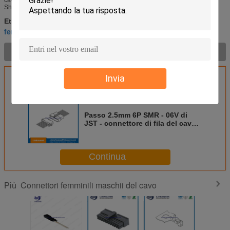
Shanghai: 480PCS Circuiti Modello dell'alloggio della spina no. ...
Connettore di cavo femminile maschio
Etichette:
,
fermagli maschii e
connettori maschii e femminili del cavo
,
Descrizione di prodotto >
Ottieni il miglior prezzo per
Invia
Passo 2.5mm 6P SMR - 06V di
JST - connettore di fila del cavo
di N singolo del PESO femminile
maschio dei connettori
Continua
Connettori femminili maschii del cavo
Più