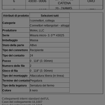
6
0006
ORO
43030 -
CATENA
24AWG,
20 -
7
0007
LATTA
43030 -
SCIOLTO
Attributi di prodotto
Selezioni tutti
24AWG,
20 -
8
0008
ORO
43030 -
I connettori, collega
SCIOLTO
Categorie
Connettori rettangolari - alloggi
24AWG,
20 -
9
0009
ORO
43030 -
SCIOLTO
Produttore
Molex, LLC
Serie
Misura micro- 3. 0™ 43025
30AWG,
26 -
10
0010
LATTA
43030 -
SCIOLTO
Imballaggio
Massa
30AWG,
26 -
Stato della parte
Attivo
11
0011
ORO
43030 -
SCIOLTO
Tipo del connettore
Recipiente
30AWG,
26 -
Tipo del contatto
12
24
0012
ORO
43030 -
SCIOLTO
Passo
0 . 118" (3. 00mm)
UL1061 - 18AWG,
13
0038
LATTA
43030 -
Numero delle file
2
CATENA
Gioco di fila
0 . 118" (3. 00mm)
Tipo del montaggio
Attaccatura libera (in linea)
Termine del contatto
Piegatura
Tipo della legatura
Serratura del fermo
Colore
Il nero
Collegamenti interni standard dell'UL
Cavo del collegamento UL1007