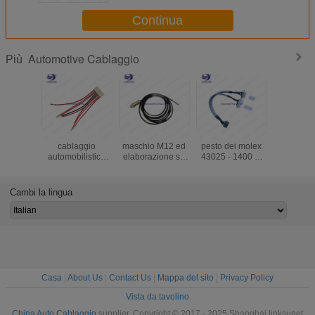
Continua
Automotive Cablaggio
Più
JST VHR - 8N
Connettore
connettori buio
il molex
cablaggio
maschio M12 ed
pesto dei molex
serie e Li
automobilistico
elaborazione su
43025 - 1400 di
cabla c
cablaggio del
ordinazione della
3.0MM per il
sistema on
veicolo 18AWG
fibra del
cablaggio del
monitor 
BK/di RD 1015
cablaggio multi-
cavo
forza d
Cambi la lingua
composito del
dell'automobile
piegat
cavo piano
Casa
|
About Us
|
Contact Us
|
Mappa del sito
|
Privacy Policy
Vista da tavolino
China Auto Cablaggio
supplier. Copyright © 2017 - 2025 Shanghai linksunet