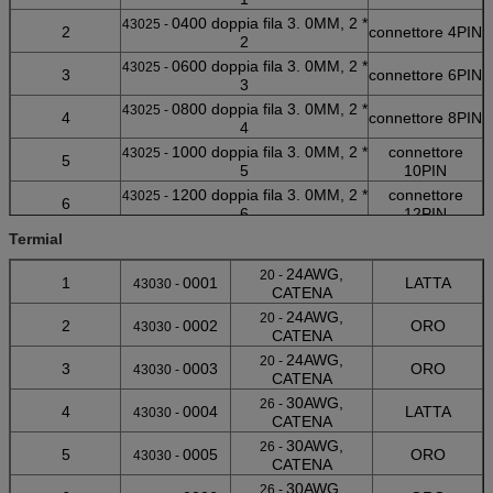
0400 doppia fila 3. 0MM, 2 *
43025 -
2
connettore 4PIN
2
0600 doppia fila 3. 0MM, 2 *
43025 -
3
connettore 6PIN
3
0800 doppia fila 3. 0MM, 2 *
43025 -
4
connettore 8PIN
4
1000 doppia fila 3. 0MM, 2 *
connettore
43025 -
5
5
10PIN
1200 doppia fila 3. 0MM, 2 *
connettore
43025 -
6
6
12PIN
1400 doppia fila 3. 0MM, 2 *
connettore
Termial
43025 -
7
7
14PIN
24AWG,
20 -
1600 doppia fila 3. 0MM, 2 *
connettore
1
43025 -
0001
LATTA
43030 -
8
CATENA
8
16PIN
24AWG,
20 -
1800 doppia fila 3. 0MM, 2 *
connettore
2
43025 -
0002
ORO
43030 -
9
CATENA
9
18PIN
24AWG,
20 -
2000 doppie file 3. 0MM, 2 *
connettore
3
43025 -
0003
ORO
43030 -
10
CATENA
10
20PIN
30AWG,
26 -
2200 doppia fila 3. 0MM, 2 *
connettore
4
43025 -
0004
LATTA
43030 -
11
CATENA
11
22PIN
30AWG,
26 -
2400 doppia fila 3. 0MM, 2 *
connettore
5
43025 -
0005
ORO
43030 -
12
CATENA
12
24PIN
30AWG,
26 -