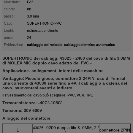
Materiale:
PA6
colore:
bk
passo:
3.0 mm
Cavo:
SUPERTRONIC-PVC
Leght:
richiesta del cliente
perno:
24
cablaggio del veicolo
cablaggio elettrico automatico
Evidenziare:
,
SUPERTRONIC dei cablaggi 43025 - 2400 del cavo di fila 3.0MM
di MOLEX MIC doppio cavo adatto del PVC -
Applicazione: collegamenti interni delle macchine
Vantaggio:
Piccolo gioco, connettore 2-24PIN, uso di Termial
una corrente di 43030 serie fino a 4A il cablaggio a catena del
cavo, muoventesi avanti e indietro
il rivestimento del cavo può scegliere: PVC, PUR, TPE
Termoresistenza: -40C°-105C°
Tensione: 30V-600V
Alloggio del connettore
0200 doppia fila 3. 0MM, 2 *
43025 -
1
connettore 2PIN
1