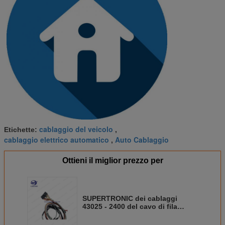
cablaggio del veicolo
Etichette:
,
cablaggio elettrico automatico
Auto Cablaggio
,
Ottieni il miglior prezzo per
SUPERTRONIC dei cablaggi
43025 - 2400 del cavo di fila
3.0MM di MOLEX MIC doppio
cavo adatto del PVC -