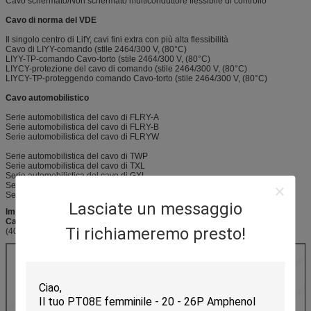
Cavo schermato/Non schermato multiconduttore flessibile di controllo
Cavo di norma del VDE
Il singolo centro di LifY, cavi fini extra con più alta flessibilità
Cavo di LIYY-comando (stile 2464/300 V, (80°C)
LIYY-TP-comando Cavo-torto (stile 2464/300 V, (80°C)
LIYCY-protezione del cavo di comando (stile 2464/300 V, (80°C)
LIYCY-TP-proteggendo comando Cavo-torto (stile 2464/300 V, (80°C)
Cavo automobilistico
Serie automobilistica del cavo di FLRY-A
Serie automobilistica del cavo di FLRY-B
Serie automobilistica del cavo di FLRYW
Serie automobilistica del cavo di TWP
Serie automobilistica del cavo di TXL
Serie automobilistica del cavo di GXL
Serie automobilistica del cavo di AVS
Serie automobilistica del cavo di AVSS
Lasciate un messaggio
Imballaggio & spedire
Cartoni dell'esportazione
Ti richiameremo presto!
(406mm*306mm*250mm)