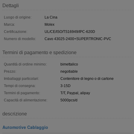
Dettagli
Luogo di origine:
La Cina
Marca:
Molex
Certificazione:
UL/CE/ISO/TS16949/IPC-620D
Numero di modello:
Cavo 43025-2400+SUPERTRONIC-PVC
Termini di pagamento e spedizione
Quantità di ordine minimo:
bimettalico
Prezzo:
negotiable
Imballaggi particolari:
Contenitore di legno o di cartone
Tempi di consegna:
3-15D
Termini di pagamento:
T/T, Paypal, alipay
Capacità di alimentazione:
5000pcs/d
descrizione
Automotive Cablaggio