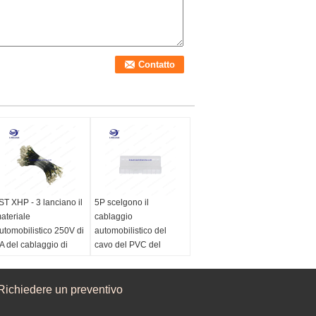
ST XHP - 3 lanciano il
5P scelgono il
ateriale
cablaggio
utomobilistico 250V di
automobilistico del
A del cablaggio di
cavo del PVC del
.5mm
cablaggio UL1061
28AWG del PASSO di
ateriale:
PA
fila 1.50MM per
asso:
Richiedere un preventivo
2.5mm
l'automobile
olore:
naturale