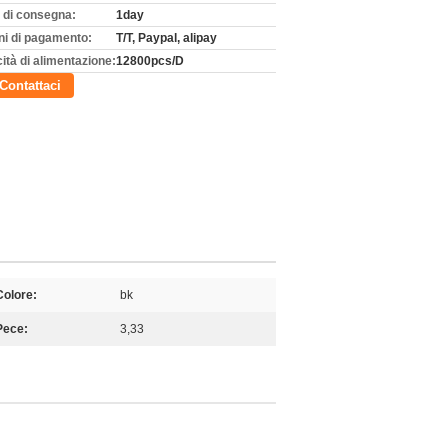
 di consegna:
1day
ni di pagamento:
T/T, Paypal, alipay
ità di alimentazione:
12800pcs/D
Contattaci
Colore:
bk
Pece:
3,33