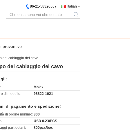
86-21-58320567
Italian
search
n preventivo
o del cablaggio del cavo
po del cablaggio del cavo
gli:
:
Molex
o di modello:
98822-1021
ini di pagamento e spedizione:
ità di ordine minimo:
800
o:
USD 0.23/PCS
aggi particolari:
800pcs/box