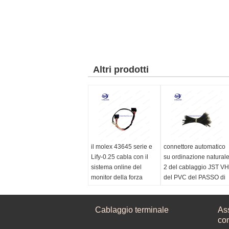
Altri prodotti
il molex 43645 serie e
connettore automatico
Lify-0.25 cabla con il
su ordinazione natural
sistema online del
2 del cablaggio JST VH
monitor della forza
del PVC del PASSO di
della piegatura
1.50MM - UL 13P/CE
Marca:
molex
Materiale:
PA6
Colore:
Cablaggio terminale
Bk
passo:
1,50
As
Passo:
3.0mm
colore:
naturale
con