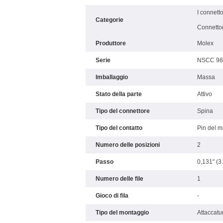
I connetto
Categorie
Connettori
Produttore
Molex
Serie
NSCC 98
Imballaggio
Massa
Stato della parte
Attivo
Tipo del connettore
Spina
Tipo del contatto
Pin del 
Numero delle posizioni
2
Passo
0,131" (
Numero delle file
1
Gioco di fila
-
Tipo del montaggio
Attaccatur