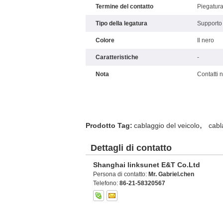
Termine del contatto
Piegatur
Tipo della legatura
Supporto 
Colore
Il nero
Caratteristiche
-
Nota
Contatti n
,
Prodotto Tag:
cablaggio del veicolo
cabl
Dettagli di contatto
Shanghai linksunet E&T Co.Ltd
Persona di contatto:
Mr. Gabriel.chen
Telefono:
86-21-58320567