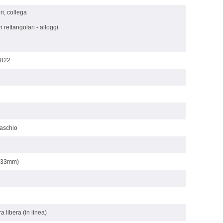
ri, collega
 rettangolari - alloggi
822
maschio
3.33mm)
a libera (in linea)