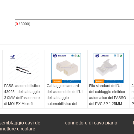
(
0
/ 3000)
PASSI automobilistico
Cablaggio standard
Fila standard dell'UL
J
e
43025 - del cablaggio
dell'automobile dell'UL
del cablaggio elettrico
m
3.0MM dell'ascensore
del cablaggio
automatico del PASSO
a
di MOLEX Microfit
automobilistico del
del PVC 3P 1.25MM
P
norma del VDE 0600
passo 2P di Molex
singola
2
3.96MM
marca:
Molex
Materiale:
PA6
M
semblaggio cavi del
colore:
bk
Materiale:
PA6
connettore di cavo piano
colore:
bk
p
nettore circolare
passo:
3.0 mm
colore:
Na
Pich4:
1.25mm
c